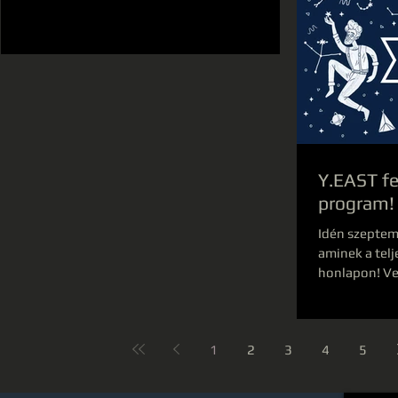
a...
Y.EAST fe
program!
Idén szeptemb
aminek a tel
honlapon! Ve
vegyétek...
1
2
3
4
5