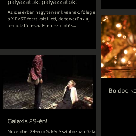
pályázatok! pályázzatok!
Az idei évben nagy terveink vannak, főleg ami
a Y.EAST fesztivált illeti, de tervezünk új
bemutatót és az Isteni színjáték
magyarországi...
Boldog ka
Galaxis 29-én!
November 29-én a Szkéné színházban Galaxis