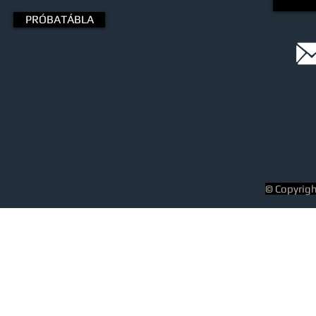
PRÓBATÁBLA
© Copyrig