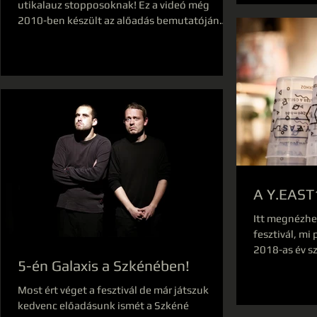
utikalauz stopposoknak! Ez a videó még
2010-ben készült az alőadás bemutatóján
Marosvásárhelyen!
A Y.EAST
Itt megnézhet
fesztivál, mi
2018-as év sz
5-én Galaxis a Szkénében!
Most ért véget a fesztivál de már játszuk
kedvenc előadásunk ismét a Szkéné