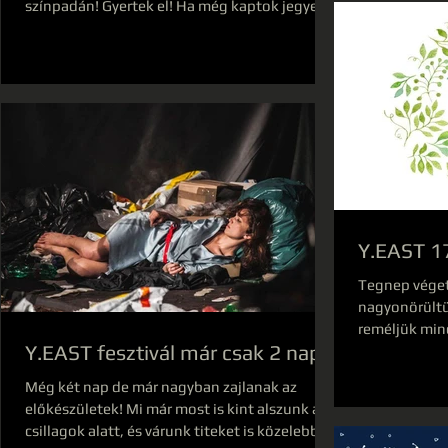
színpadán! Gyertek el! Ha még kaptok jegyet...
:D
Y.EAST 1
Tegnep véget 
nagyonörültü
reméljük mind
Y.EAST fesztivál már csak 2 nap!
jövőre ismét..
Még két nap de már nagyban zajlanak az
előkészületek! Mi már most is kint alszunk a
csillagok alatt, és várunk titeket is közelebb