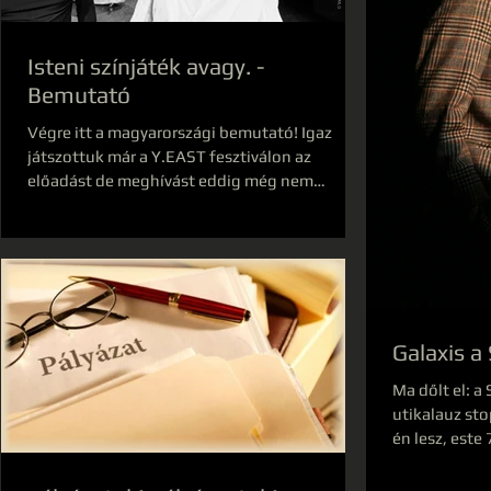
Isteni színjáték avagy. -
Bemutató
Végre itt a magyarországi bemutató! Igaz
játszottuk már a Y.EAST fesztiválon az
előadást de meghívást eddig még nem
kaptunk budapestre....
Galaxis a
Ma dőlt el: a
utikalauz st
én lesz, este
a...